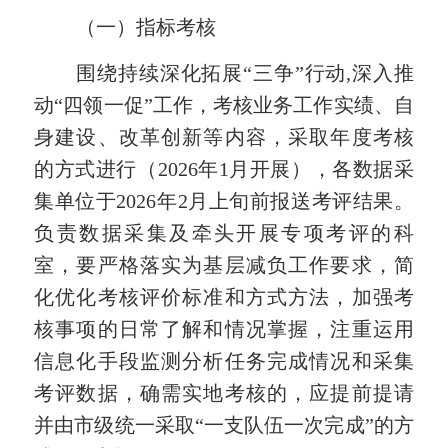
（一）指标考核
围绕
持续
深化拓展“三争”行动,
深入
推
动“四领一促”工作，考核业务工作实绩、自
身建设、改革创新等
内容
，
采取年度考核
的方式进行
（
202
6
年1月开展
），
各数据采
集单位于202
6
年
2
月
上旬
前报送考评结果。
负责数据采集及牵头开展专项考评的科
室，要
严格落实为基层减负工作要求，
简
化优化考核评价
标准和
方式方法，
加强考
核事项的日常了解和情况掌握，注重运用
信息化手段监测分析任务完成情况和采集
考评数据，确需实地考核的，应提前提请
并由市级统一采取“一支队伍一次完成”的方