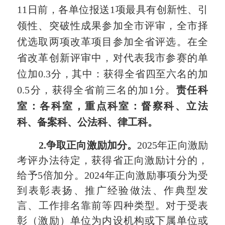
11日前，各单位报送1项最具有创新性、引
领性、突破性成果参加全市评审，全市择
优选取两项改革项目参加全省评选。在全
省改革创新评审中，对代表我市参赛的单
位加0.3分，其中：获得全省四至六名的加
0.5分，获得全省前三名的加1分。
责任科
室：各科室，重点科室：督察科、立法
科、备案科、公法科、律工科。
2.争取正向激励加分。
2025年正向激励
考评办法待定，
获得省
正向激励
计
分的，
给予
5
倍加分
。
2024年正向激励事项
分为受
到表彰表扬、推广经验做法、作典型发
言
、
工作排名靠前
等四种类型。对于
受表
彰（激励）单位为内设机构或下属单位或