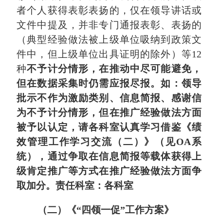
者
个人
获得表彰表扬的，
仅在领导讲话或
文件中提及，并非专门通报表彰、表扬的
（典型经验做法被上级单位吸纳到政策文
件中，但上级单位出具证明的除外）等
12
种
不予计分情形，在推动中尽可能避免，
但在数据采集时仍需应报尽报。如：领导
批示不作为激励类别、信息简报、感谢信
为不予计分情形，但在推广经验做法方面
被予以认定，请各科室认真学习借鉴《绩
效管理工作学习交流（二）》（见
OA
系
统），通过争取在信息简报等载体获得上
级肯定推广等方式在推广经验做法方面争
取加分。
责任科室：各科室
（二）
《“四领一促”工作方案》