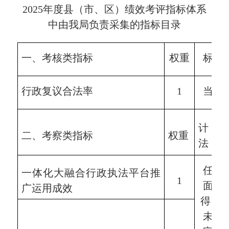
202
5
年度县（市、区）绩效考评指标体系
中
由我局负责采集的指标目录
一、考核类指标
权重
标准
行政复议合法率
1
当年
计分
二、考察类指标
权重
法
任务
一体化大融合行政执法平台推
1
面完
广运用成效
得
1分
未全