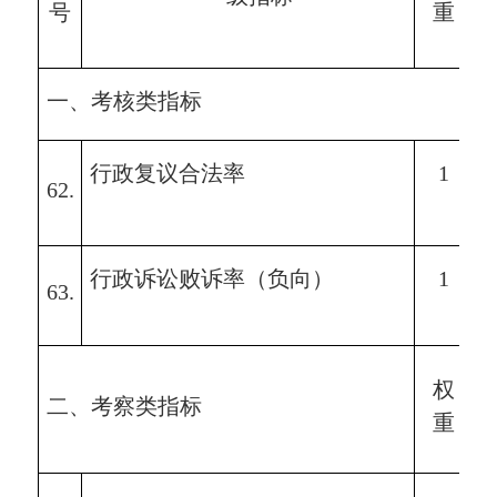
号
重
一、考核类指标
行政复议合法率
1
6
2
.
行政诉讼败诉率（负向）
1
6
3
.
权
二、考察类指标
重