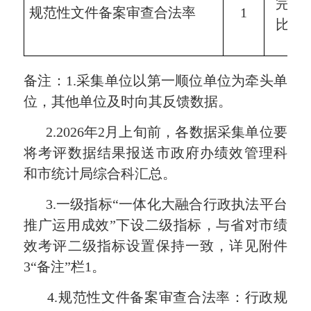
完成
规范性文件备案审查
合法率
1
比例
分
备注
：
1.
采集单位以第一顺位单位为牵头单
位，其他单位及时向其反馈数据
。
2.20
26
年
2
月
上旬
前，
各
数据采集单位
要
将
考评数据
结果报送市政府办绩效管理科
和市统计局综合科
汇总
。
3.
一级指标
“
一体化大融合行政执法平台
推广运用成效
”
下设二级指标
，
与省对市绩
效考评二级指标设置保持一致，详见附件
3“备注”栏
1
。
4.
规范性文件备案审查
合法率
：行政规