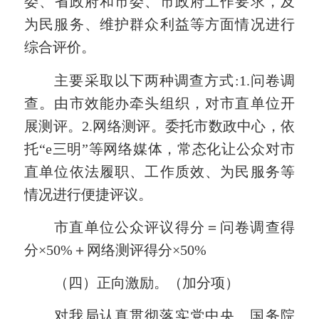
委
、
省政府
和
市委
、市政府工作要求，及
为民服务、维护群众利益等方面情况进行
综合评价。
主要采取以下
两
种调查方式:
1
.问卷调
查。由市效能办牵头组织，对市直单位开
展测评。
2
.网络测评。委托市数政中心，依
托“e三明”等网络媒体，
常态化让公众对
市
直
单位依法履职、工作质效、为民服务等
情况进行便捷评议
。
市直单位公众评议得分＝问卷调查得
分×50%＋网络测评得分×50%
（四）正向激励。（加分项）
对我局认真
贯彻落实党中央、国务院