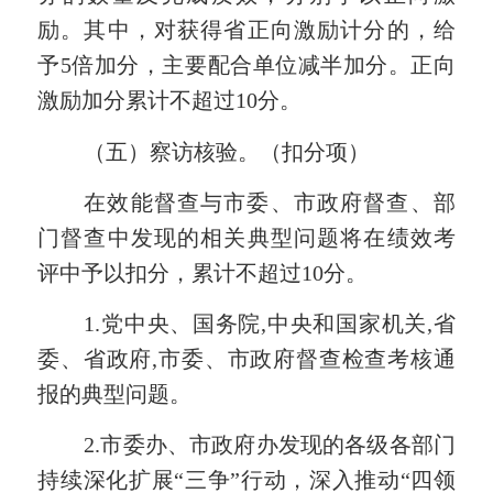
励。其中，
对获得省
正向激励
计分
的，
给
予
5
倍
加
分
，主要配合单位减半加分
。正向
激励加分累计不超过10分。
（五）察访核验。（扣分项）
在
效能督查与市委、市政府督查、部
门督查
中发现的相关典型问题将
在绩效考
评中予以扣分
，累计不超过
10分。
1.
党中央、国务院,中央和国家机关,省
委
、
省政府,市委
、
市政府督查检查考核通
报的典型问题
。
2.
市委办、市政府办
发现的各级各部门
持续
深化扩展“三争”行动，
深入
推动“四领