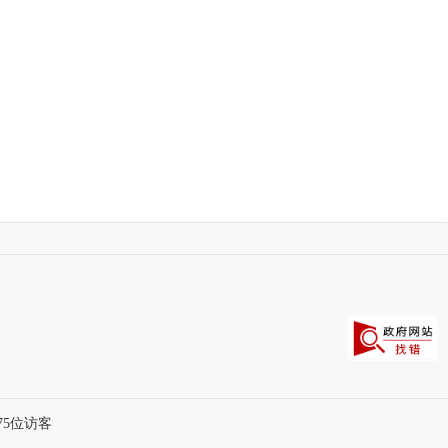
75
位访客