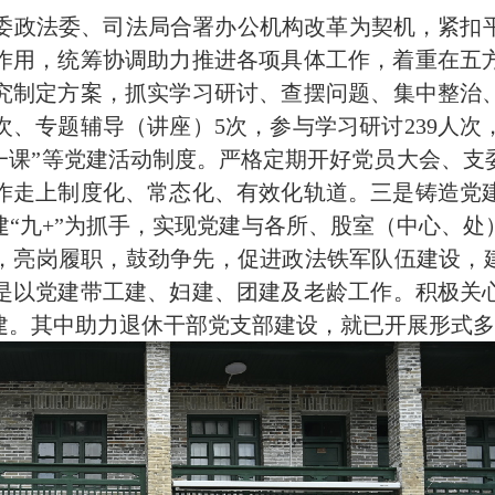
政法委、司法局合署办公机构改革为契机，紧扣平
作用，统筹协调助力推进各项具体工作，着重在五
究制定方案，抓实学习研讨、查摆问题、集中整治
次、专题辅导（讲座）5次，参与学习研讨239人次
一课”等党建活动制度。严格定期开好党员大会、支
作走上制度化、常态化、有效化轨道。
三是
铸造党
建“九+”为抓手，实现党建与各所、股室（中心、
，亮岗履职，鼓劲争先，促进政法铁军队伍建设，建
是
以党建带工建、妇建、团建及老龄工作。积极关
建。其中助力退休干部党支部建设，就已开展形式多