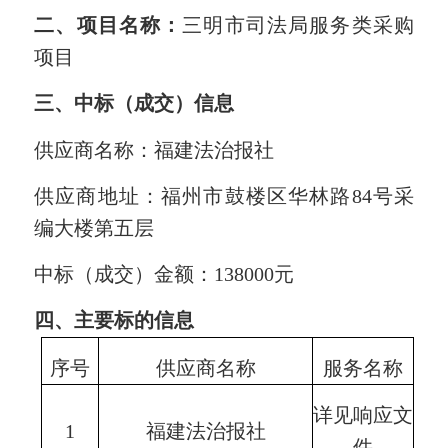
二、
项目名称：
三明市司法局服务类采购
项目
三、中标（成交）信息
供应商名称
：
福建法治报社
供应商地址
：福州市鼓楼区华林路
84号采
编大楼第五层
中标（成交）金额：
138000
元
四、主要标的信息
序号
供应商名称
服务名称
服
详见响应文
详
1
福建法治报社
件