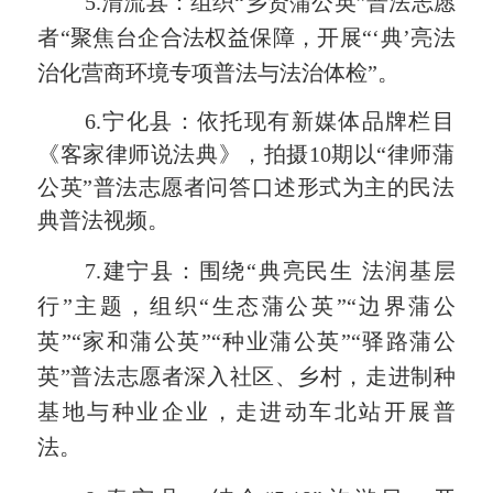
5.
清流县：
组织
“乡贤蒲公英”普法志愿
者“聚焦台企合法权益保障，开展
“
‘典’亮法
治化营商环境专项普法与
法治
体检
”
。
6.
宁化县：
依托现有新媒体品牌栏目
《客家律师说法典》，拍摄
10期以“律师蒲
公英”普法志愿者问答口述形式为主的民法
典普法视频。
7.
建宁
县：
围绕
“典亮民生 法润基层
行”
主题，
组织
“生态蒲公英”“边界蒲公
英”“家和蒲公英”“种业蒲公英”“驿路蒲公
英”普法志愿者深入
社区、
乡村，走进制种
基地与种业企业，走进动车北站
开展
普
法。