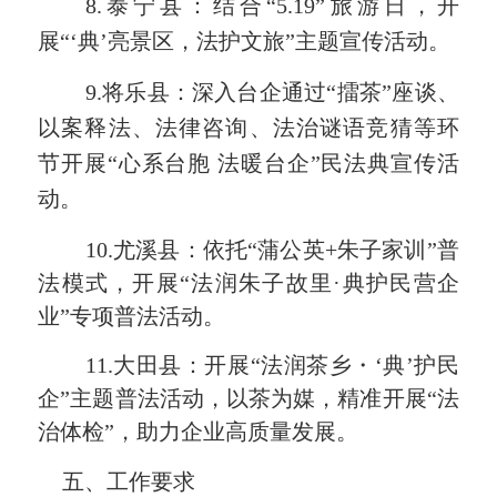
8.
泰宁县：
结合
“5.19”旅游日，开
展“‘典’亮景区，法护文旅”主题宣传活动。
9.
将乐
县：
深入台企通过
“擂茶”座谈、
以案释法、法律咨询、法治谜语竞猜等环
节开展“心系台胞 法暖台企”民法典宣传活
动。
10.
尤溪县：
依托
“蒲公英
+
朱子家训”普
法模式，开展“法润朱子故里·典护民营企
业”专项普法活动。
11.
大田县：开展“法润茶乡・‘典’护民
企”主题普法活动，以茶为媒，精准开展“法
治体检”，助力企业高质量发展。
五、工作要求