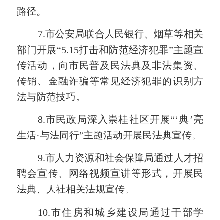
路径。
7.
市公安局
联合人民银行、烟草等相关
部门开展
“5.15打击和防范经济犯罪”主题宣
传活动，向市民普及
民法典及
非法集资、
传销、金融诈骗等常见经济犯罪的识别方
法与防范技巧。
8.
市民政局深入崇桂社区开展
“‘
典
’
亮
生活
·与法同行
”主题活动
开展民法典
宣传
。
9.市人力资源和社会保障局通过人才招
聘会宣传、
网络视频
宣讲等形式，开展民
法典、人社相关法规宣传。
10.市住房和城乡建设局通过干部学